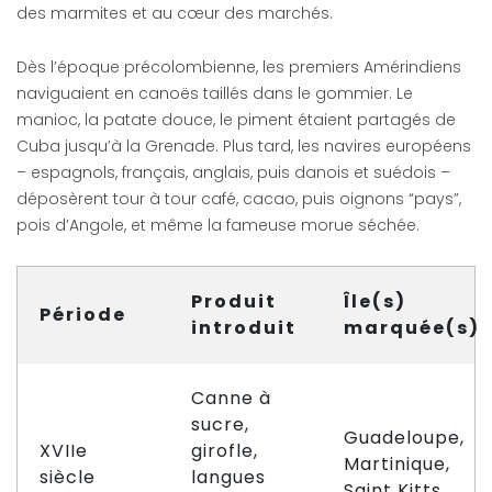
des marmites et au cœur des marchés.
Dès l’époque précolombienne, les premiers Amérindiens
naviguaient en canoës taillés dans le gommier. Le
manioc, la patate douce, le piment étaient partagés de
Cuba jusqu’à la Grenade. Plus tard, les navires européens
– espagnols, français, anglais, puis danois et suédois –
déposèrent tour à tour café, cacao, puis oignons “pays”,
pois d’Angole, et même la fameuse morue séchée.
Produit
Île(s)
Période
introduit
marquée(s)
Canne à
sucre,
Guadeloupe,
XVIIe
girofle,
Martinique,
siècle
langues
Saint Kitts