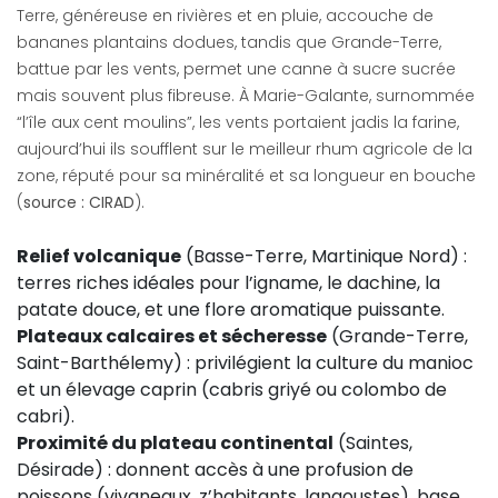
Terre, généreuse en rivières et en pluie, accouche de
bananes plantains dodues, tandis que Grande-Terre,
battue par les vents, permet une canne à sucre sucrée
mais souvent plus fibreuse. À Marie-Galante, surnommée
“l’île aux cent moulins”, les vents portaient jadis la farine,
aujourd’hui ils soufflent sur le meilleur rhum agricole de la
zone, réputé pour sa minéralité et sa longueur en bouche
(
source : CIRAD
).
Relief volcanique
(Basse-Terre, Martinique Nord) :
terres riches idéales pour l’igname, le dachine, la
patate douce, et une flore aromatique puissante.
Plateaux calcaires et sécheresse
(Grande-Terre,
Saint-Barthélemy) : privilégient la culture du manioc
et un élevage caprin (cabris griyé ou colombo de
cabri).
Proximité du plateau continental
(Saintes,
Désirade) : donnent accès à une profusion de
poissons (vivaneaux, z’habitants, langoustes), base