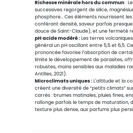
Richesse minérale hors du commun
: Le
successives regorgent de silice, magnésiu
phosphore… Ces éléments nourrissent les t
conférant densité, saveur parfois presque
douce de Saint-Claude), et une fermeté 
pH acide modéré :
Les terres volcaniques
général un pH oscillant entre 5,5 et 6,5. 
prononcée favorise l’absorption de certai
limite le développement de parasites, offr
robustes, moins sensibles aux maladies ra
Antilles, 2021).
Microclimats uniques :
L'altitude et la c
créent une diversité de “petits climats” s
carrés : brumes matinales, pluies fines, en
rallonge parfois le temps de maturation, 
texture plus dense, aux parfums plus persi