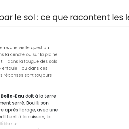
r le sol : ce que racontent les
rre, une vieille question
ns la cendre ou sur la plaine
-t-il dans la fougue des sols
e enfouie - ou dans ces
Les réponses sont toujours
-Belle-Eau
doit à la terre
ent serré. Bouilli, son
rre après l’orage, avec une
Il tient à la cuisson, la
liter. »