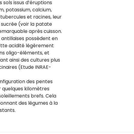
s sols issus d’éruptions
m, potassium, calcium,
ubercules et racines, leur
 sucrée (voir la patate
remarquable après cuisson.
 antillaises possèdent en
Cette acidité légèrement
ns oligo-éléments, et
ant ainsi des cultures plus
cinaires (Etude INRAE-
onfiguration des pentes
ur quelques kilomètres
soleillements brefs. Cela
donnant des légumes à la
stants.