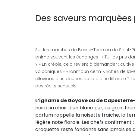
Des saveurs marquées pa
Sur les marchés de Basse-Terre ou de Saint-Pie
anime souvent les échanges : « Tu l’as pris da
? » En créole, cela revient à demander : cultive
volcaniques - « lanmoun cenn », riches de lav
alluvions plus douces de la plaine littorale ? 
des récits sensuels.
L’igname de Goyave ou de Capesterre
noire sa chair d’un blanc pur, au grain finem
parfum rappelle la noisette fraîche, la te
légère note florale. Les chefs confirment : « 
croquette reste fondante sans jamais se dé