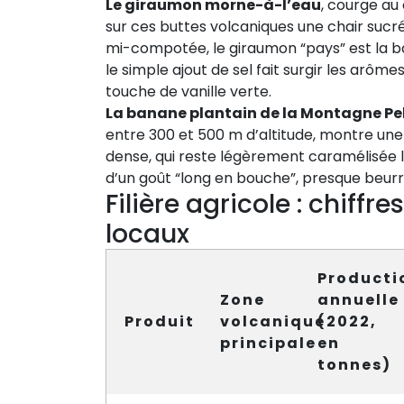
Le giraumon morne-à-l’eau
, courge au
sur ces buttes volcaniques une chair sucré
mi-compotée, le giraumon “pays” est la b
le simple ajout de sel fait surgir les arô
touche de vanille verte.
La banane plantain de la Montagne Pe
entre 300 et 500 m d’altitude, montre une
dense, qui reste légèrement caramélisée lo
d’un goût “long en bouche”, presque beurr
Filière agricole : chiffre
locaux
Producti
Zone
annuelle
Produit
volcanique
(2022,
principale
en
tonnes)