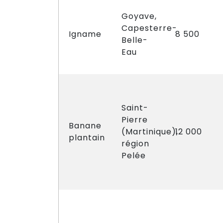
Goyave,
Capesterre-
Igname
8 500
Belle-
Eau
Saint-
Pierre
Banane
(Martinique),
12 000
plantain
région
Pelée