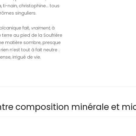
ti-nain, christophine… tous
arômes singuliers.
olcanique fait,
vraiment
, à
 terre au pied de la Soufrière
 une matière sombre, presque
ien n’est tout à fait neutre :
nse, irrigué de vie.
ntre composition minérale et mi