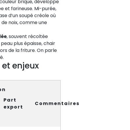
 couleur brique, développe
e et farineuse. Mi-purée,
ase d’un soupé créole où
mes de noix, comme une
lée
, souvent récoltée
 peau plus épaisse, chair
rs de la friture. On parle
é.
s et enjeux
on
Part
Commentaires
export