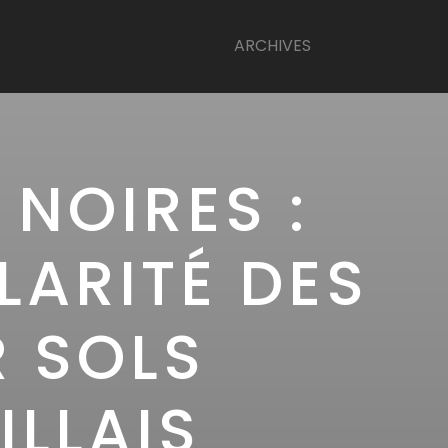
ARCHIVES
NOIRES :
LARITÉ DES
R SOLS
LLAIS