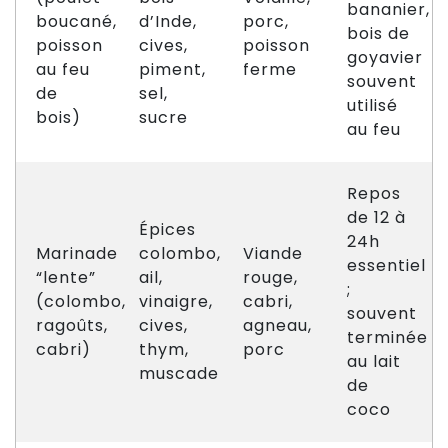
bananier,
boucané,
d’Inde,
porc,
bois de
poisson
cives,
poisson
goyavier
au feu
piment,
ferme
souvent
de
sel,
utilisé
bois)
sucre
au feu
Repos
de 12 à
Épices
24h
Marinade
colombo,
Viande
essentiel
“lente”
ail,
rouge,
;
(colombo,
vinaigre,
cabri,
souvent
ragoûts,
cives,
agneau,
terminée
cabri)
thym,
porc
au lait
muscade
de
coco