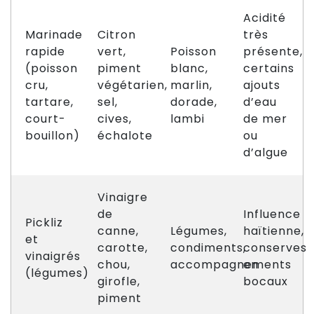
Acidité
Marinade
Citron
très
rapide
vert,
Poisson
présente,
(poisson
piment
blanc,
certains
cru,
végétarien,
marlin,
ajouts
tartare,
sel,
dorade,
d’eau
court-
cives,
lambi
de mer
bouillon)
échalote
ou
d’algue
Vinaigre
de
Influence
Pickliz
canne,
Légumes,
haïtienne,
et
carotte,
condiments,
conserves
vinaigrés
chou,
accompagnements
en
(légumes)
girofle,
bocaux
piment