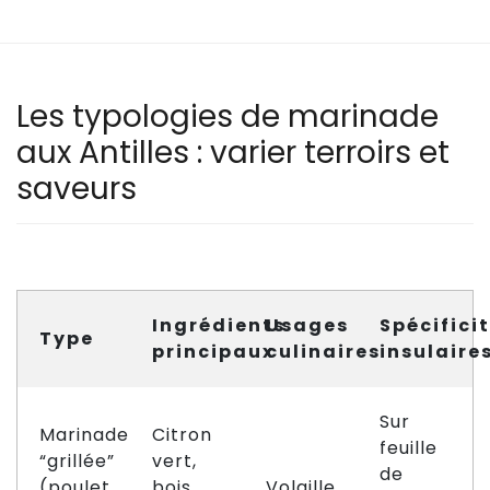
Les typologies de marinade
aux Antilles : varier terroirs et
saveurs
Ingrédients
Usages
Spécifici
Type
principaux
culinaires
insulaire
Sur
Marinade
Citron
feuille
“grillée”
vert,
de
(poulet
bois
Volaille,