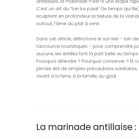
antillaises, la marinade n’est ni une étape rap
C’est un art du “tan ka pasé” (le temps qui fil
sculptent en profondeur la texture de la viande
surtout, l’âme du plat à venir.
Dans cet article, défrichons le sol réel – loin 
raccourcis touristiques – pour comprendre po
aucune, les Antilles font la part belle au tem
Pourquoi attendre ? Pourquoi conserver ? Et 
jamais été de simples précautions sanitaires,
vivant à la terre, à la famille, au goût.
La marinade antillaise : 