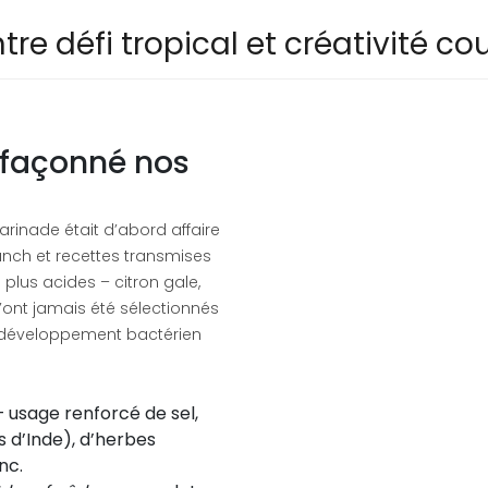
tre défi tropical et créativité c
 façonné nos
arinade était d’abord affaire
-punch et recettes transmises
es plus acides – citron gale,
’ont jamais été sélectionnés
 le développement bactérien
 usage renforcé de sel,
is d’Inde), d’herbes
nc.