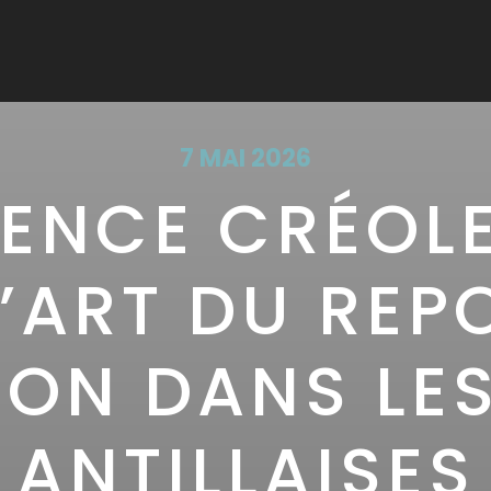
7 MAI 2026
IENCE CRÉOLE
L’ART DU REP
ON DANS LE
ANTILLAISES