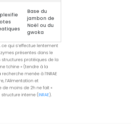
Base du
lexifie
jambon de
notes
Noël ou du
atiques
gwoka
, ce qui s’effectue lentement
 enzymes présentes dans le
es structures protéiques de la
ine tchine » (tendre à la
La recherche menée à l’INRAE
e, l’Alimentation et
de moins de 2h ne fait «
structure interne (
INRAE
).