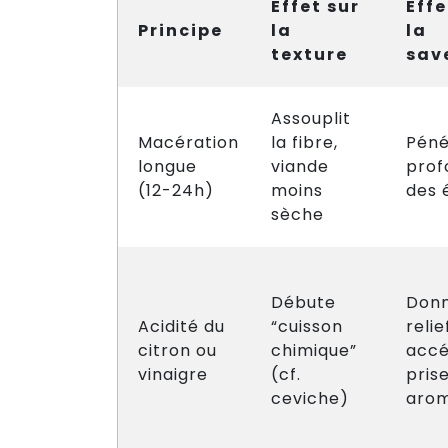
Effet sur
Effe
Principe
la
la
texture
sav
Assouplit
Macération
la fibre,
Péné
longue
viande
prof
(12-24h)
moins
des 
sèche
Débute
Donn
Acidité du
“cuisson
relie
citron ou
chimique”
accé
vinaigre
(cf.
pris
ceviche)
aro