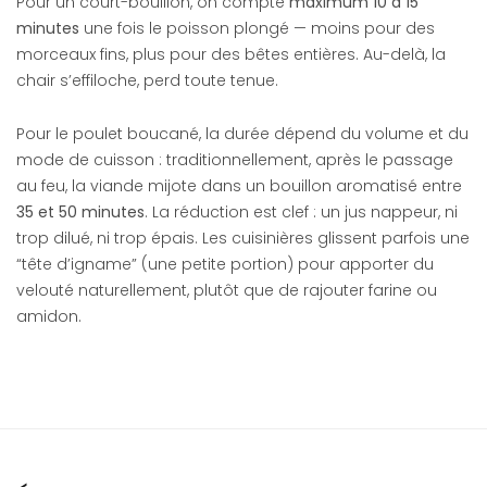
Pour un court-bouillon, on compte
maximum 10 à 15
minutes
une fois le poisson plongé — moins pour des
morceaux fins, plus pour des bêtes entières. Au-delà, la
chair s’effiloche, perd toute tenue.
Pour le poulet boucané, la durée dépend du volume et du
mode de cuisson : traditionnellement, après le passage
au feu, la viande mijote dans un bouillon aromatisé entre
35 et 50 minutes
. La réduction est clef : un jus nappeur, ni
trop dilué, ni trop épais. Les cuisinières glissent parfois une
“tête d’igname” (une petite portion) pour apporter du
velouté naturellement, plutôt que de rajouter farine ou
amidon.