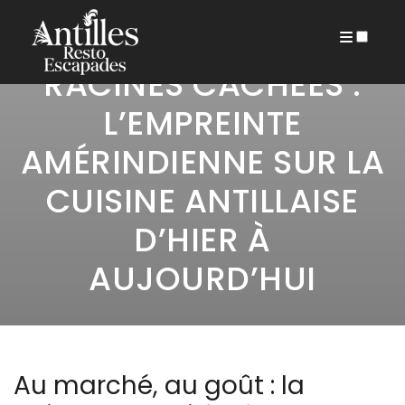
18 DÉCEMBRE 2025
ARCHIVES
RACINES CACHÉES :
L’EMPREINTE
AMÉRINDIENNE SUR LA
CUISINE ANTILLAISE
D’HIER À
AUJOURD’HUI
Au marché, au goût : la